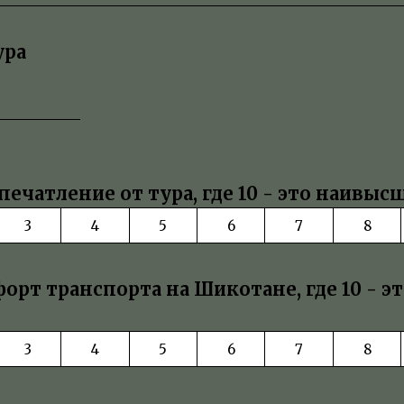
ура
ечатление от тура, где 10 - это наивыс
3
4
5
6
7
8
орт транспорта на Шикотане, где 10 - э
3
4
5
6
7
8