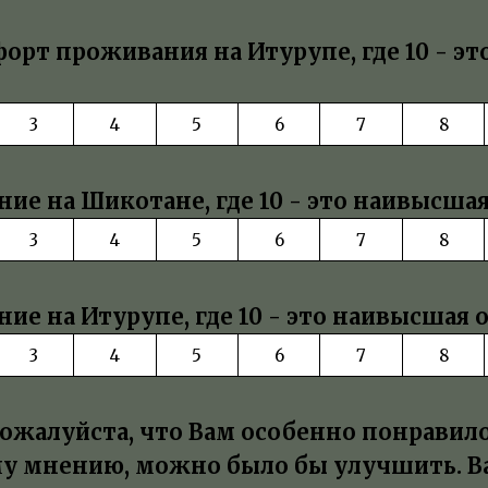
орт проживания на Итурупе, где 10 - э
3
4
5
6
7
8
ие на Шикотане, где 10 - это наивысша
3
4
5
6
7
8
ие на Итурупе, где 10 - это наивысшая 
3
4
5
6
7
8
ожалуйста, что Вам особенно понравилос
му мнению, можно было бы улучшить. 