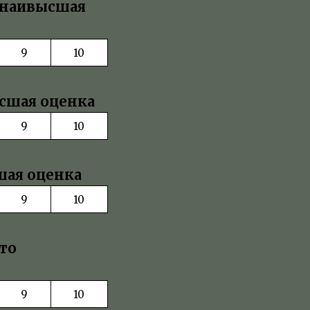
о наивысшая
9
10
ысшая оценка
9
10
сшая оценка
9
10
то
9
10