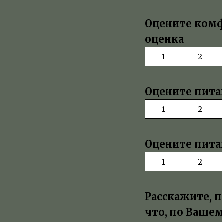
Оцените комф
оценка
1
2
Оцените питан
1
2
Оцените питан
1
2
Расскажите, п
что, по Ваше