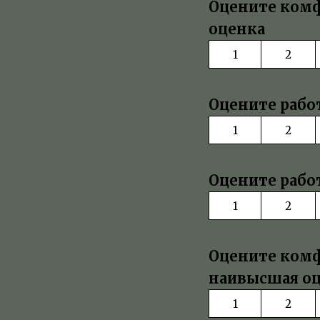
Оцените комфо
оценка
1
2
Оцените работ
1
2
Оцените работ
1
2
Оцените комф
наивысшая о
1
2