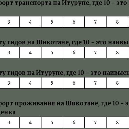
рт транспорта на Итурупе, где 10 - эт
3
4
5
6
7
8
у гидов на Шикотане, где 10 - это наив
3
4
5
6
7
8
у гидов на Итурупе, где 10 - это наивы
3
4
5
6
7
8
орт проживания на Шикотане, где 10 - э
ценка
3
4
5
6
7
8