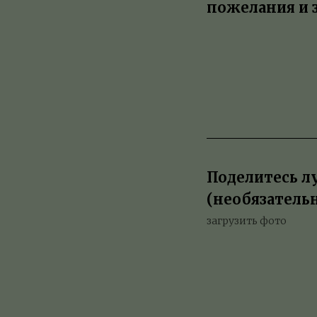
пожелания и 
Поделитесь л
ООО "КУРИЛТУР", ИНН 6500013908
РТО В031-00161-77/01942497
(необязатель
г. Курильск
загрузить фото
Политика конфиденциальности
Согласие на обработку персональных данных