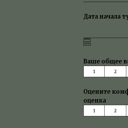
Дата начала т
Ваше общее вп
1
2
Оцените комф
оценка
1
2