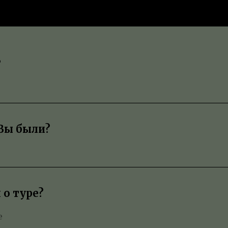
?
 Вы были?
 о туре?