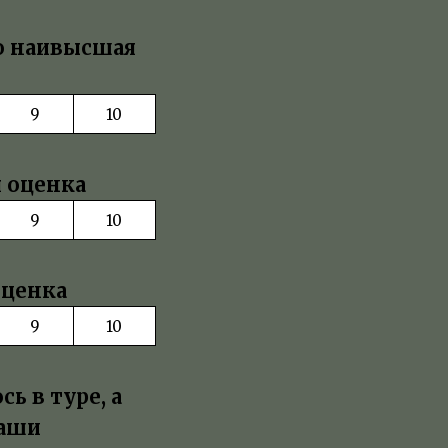
то наивысшая
9
10
я оценка
9
10
оценка
9
10
ь в туре, а
Ваши