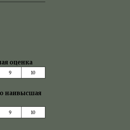
шая оценка
9
10
то наивысшая
9
10