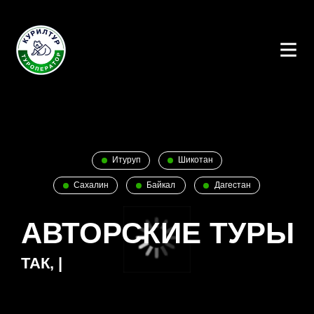
Итуруп
Шикотан
Сахалин
Байкал
Дагестан
АВТОРСКИЕ ТУРЫ
ТАК, КАК ЛЮБИМ МЫ
|