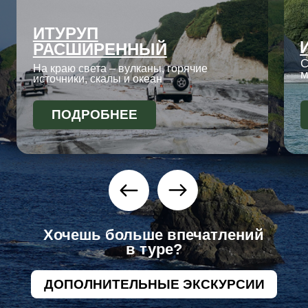
ЗАБРОНИРОВАТЬ
МЕСТО В ГРУППЕ?
ОСТАВЬТЕ
ЗАЯВКУ
Заполните форму на странице
тура или напишите нам
напрямую, указав удобные даты
путешествия
ОБСУЖДАЕМ
ДЕТАЛИ
Мы связываемся с вами в удобное
время, обсуждаем программу и
отвечаем на все вопросы
ЗАКЛЮЧАЕМ
ДОГОВОР
Для оформления понадобятся паспортные
данные и контактная информация. В
течение 3 дней после подписания вносится