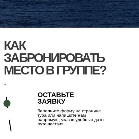
предоплата 30%.
Срок оплаты оставшейся суммы зависит от
тура и указывается в договоре
ЧАТ
УЧАСТНИКОВ
За неделю до поездки добавляем вас в
общий чат группы, где можно
познакомиться, задать вопросы и
получить всю необходимую информацию
ОТПРАВЛЯЕМСЯ В
ПУТЕШЕСТВИЕ!
Собираем чемоданы,
встречаемся в назначенном
месте – и начинается
приключение: новые эмоции,
красивые места и интересные
люди
ПОЧЕМУ СТОИТ