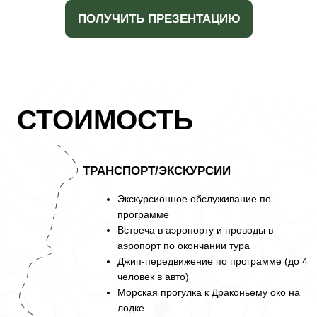
Оформление разрешительных
документов для посещения о. Итуруп
Помощь в приобретении авиабилетов
Информационное сопровождение до
начала и во время тура
Дополнительно оплачивается
Авиабилеты до Итурупа и обратно
Питание и алкоголь вне программы
Одноместное проживание (при
наличии возможности)
Страховка
115 000 ₽
107 000 ₽
ОТПРАВИТЬСЯ В ПУТЕШЕСТВИЕ