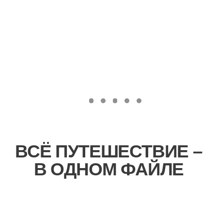
Экскурсионное обслуживание по
программе
Встреча в аэропорту и проводы в
аэропорт по окончании тура
Джип-передвижение по программе (до 4
человек в авто)
Морская прогулка к Драконьему око на
лодке
Морская прогулка к бухте Торной на
лодке
ПРОЖИВАНИЕ/ПИТАНИЕ
Двухместное размещение с
удобствами в номере
3 завтрака, 3 обеда
Дегустация яиц, сваренных в
кипящем озере, с икрой и
шампанским
ПРОЧЕЕ
Входные билеты на термальные
источники по программе