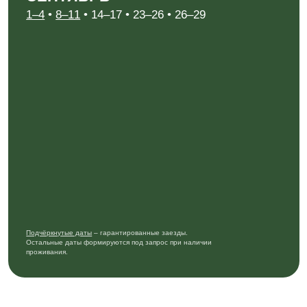
+7 (914) 649 00 65
kuriltour@gmail.com
Политика конфиденциальности
Согласие на обработку персональных данных
* Meta, которой принадлежат Instagram и Facebook, признана экстремистской в России