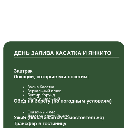
Обед на берегу (по погодным условиям)
Сказочный лес
Лавовое плато Янкито
Ужин (оплачивается самостоятельно)
Трансфер в гостиницу
ДЕНЬ БЕЛЫХ СКАЛ И БУХТЫ ТОРНОЙ
Завтрак