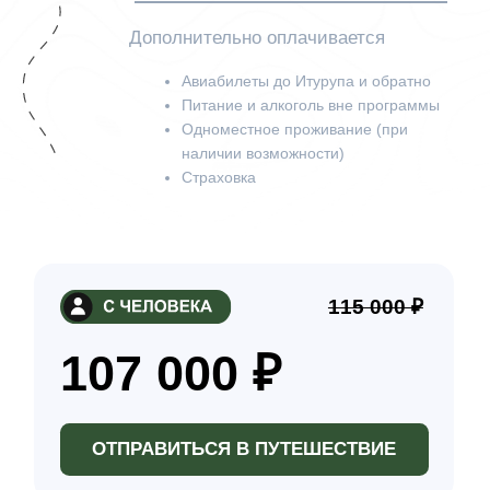
отвечаем на все вопросы
ЗАКЛЮЧАЕМ
ДОГОВОР
Для оформления понадобятся паспортные
данные и контактная информация. В
течение 3 дней после подписания вносится
предоплата 30%.
Срок оплаты оставшейся суммы зависит от
тура и указывается в договоре
ЧАТ
УЧАСТНИКОВ
За неделю до поездки добавляем вас в
общий чат группы, где можно
познакомиться, задать вопросы и
получить всю необходимую информацию
ОТПРАВЛЯЕМСЯ В
ПУТЕШЕСТВИЕ!
Собираем чемоданы,
встречаемся в назначенном
месте – и начинается
приключение: новые эмоции,