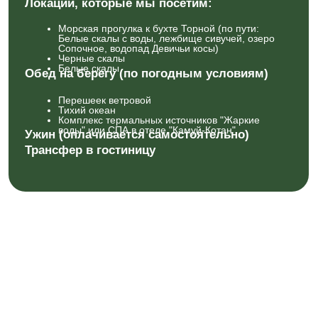
ДЕНЬ ВУЛКАНА И ДРАКОНЬЕГО ОКО
Завтрак
Локации, которые мы посетим:
Морская прогулка к Драконьему око (по пути:
плато Янкито с воды, лежбище нерп, кекуры)
Обед в кафе
Подножие вулкана Баранского
Варка яиц в кипящем озере, дегустация яиц с
красной икрой
Купание в термальных источниках
Трансфер в аэропорт