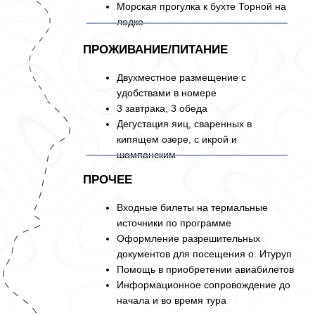
КАК
ЗАБРОНИРОВАТЬ
МЕСТО В ГРУППЕ?
ОСТАВЬТЕ
ЗАЯВКУ
Заполните форму на странице
тура или напишите нам
напрямую, указав удобные даты
путешествия
ОБСУЖДАЕМ
ДЕТАЛИ
Мы связываемся с вами в удобное
время, обсуждаем программу и