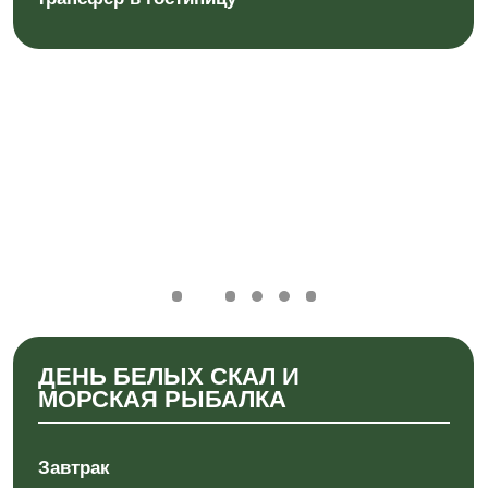
Локации, которые мы посетим:
Утренняя морская рыбалка на катере
Черные скалы
Белые скалы
Обед на берегу (по погодным условиям)
Водопад Девичьи косы
Перешеек Ветровой
Тихий океан
Комплекс термальных источников "Жаркие
воды" или СПА в отеле "Камуй-Котан"
Ужин (оплачивается самостоятельно)
Трансфер в гостиницу