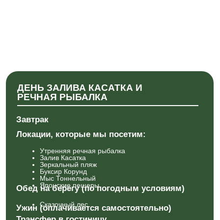
Мыс Тоннельный
Японские пещеры
Обед на берегу (по погодным условиям)
Сказочный лес
Ужин (оплачивается самостоятельно)
Трансфер в гостиницу
ДЕНЬ БЕЛЫХ СКАЛ И
МОРСКАЯ РЫБАЛКА
Завтрак