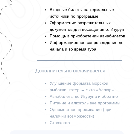
ОСТАВЬТЕ
ЗАЯВКУ
Заполните форму на странице
тура или напишите нам
напрямую, указав удобные даты
путешествия
ОБСУЖДАЕМ
ДЕТАЛИ
Мы связываемся с вами в удобное
время, обсуждаем программу и
отвечаем на все вопросы
ЗАКЛЮЧАЕМ
ДОГОВОР
Для оформления понадобятся паспортные
данные и контактная информация. В
течение 3 дней после подписания вносится
предоплата 30%.
Срок оплаты оставшейся суммы зависит от
тура и указывается в договоре
ЧАТ
УЧАСТНИКОВ