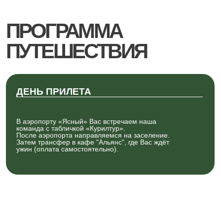
После аэропорта направляемся на заселение.
Затем трансфер в кафе "Альянс", где Вас ждёт
ужин (оплата самостоятельно).
ДЕНЬ ЗАЛИВА КАСАТКА И
РЕЧНАЯ РЫБАЛКА
Завтрак
Локации, которые мы посетим:
Утренняя речная рыбалка
Залив Касатка
Зеркальный пляж
Буксир Корунд