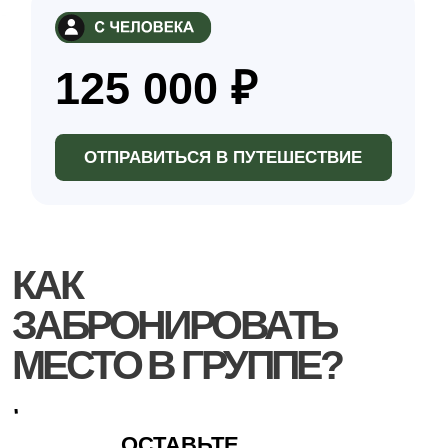
За неделю до поездки добавляем вас в
общий чат группы, где можно
познакомиться, задать вопросы и
получить всю необходимую информацию
ОТПРАВЛЯЕМСЯ В
ПУТЕШЕСТВИЕ!
Собираем чемоданы,
встречаемся в назначенном
месте – и начинается
приключение: новые эмоции,
красивые места и интересные
люди
ДАТЫ ПУТЕШЕСТВИЯ
АВГУСТ
1–4 • 28–31 • 31–3
СЕНТЯБРЬ