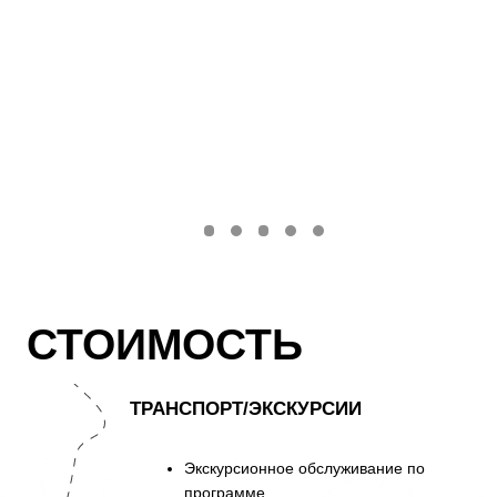
удобствами в номере
3 завтрака, 3 обеда
Дегустация яиц, сваренных в
кипящем озере, с икрой и
шампанским
ПРОЧЕЕ
Входные билеты на термальные
источники по программе
Оформление разрешительных
документов для посещения о. Итуруп
Помощь в приобретении авиабилетов
Информационное сопровождение до
начала и во время тура
Дополнительно оплачивается
Улучшение формата морской
рыбалки: катер → яхта «Аллюр»
Авиабилеты до Итурупа и обратно