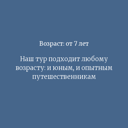
Возраст: от 7 лет
Наш тур подходит любому
возрасту: и юным, и опытным
ООО "КУРИЛТУР", ИНН 6500013908
РТО В031-00161-77/01942497
путешественникам
г. Курильск
+7 (914) 649 00 65
kuriltour@gmail.com
Политика конфиденциальности