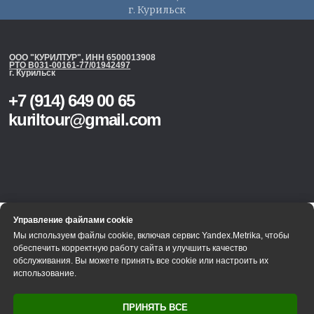
г. Курильск
Управление файлами cookie
Управление файлами cookie
Мы используем файлы cookie, включая сервис Yandex.Metrika,
Мы используем файлы cookie, включая сервис Yandex.Metrika, чтобы
чтобы обеспечить корректную работу сайта и улучшить
обеспечить корректную работу сайта и улучшить качество
качество обслуживания. Вы можете принять все cookie или
обслуживания. Вы можете принять все cookie или настроить их
настроить их использование.
использование.
Принять все
ПРИНЯТЬ ВСЕ